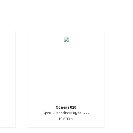
Объект 020
Брошь Dandelion/Одуванчик
19 800
р.