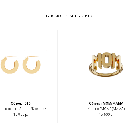
так же в магазине
Объект 016
Объект MOM/МАМА
рные серьги Shrimp/Креветки
Кольцо "MOM" (МАМА)
10 900
р.
15 600
р.