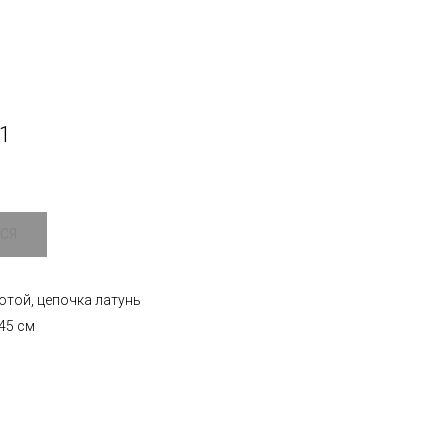
1
отой, цепочка латунь
45 см