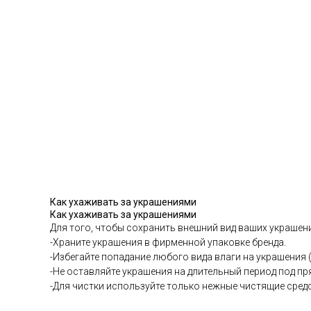
Как ухаживать за украшениями
Как ухаживать за украшениями
Для того, чтобы сохранить внешний вид ваших украше
-Храните украшения в фирменной упаковке бренда.
-Избегайте попадание любого вида влаги на украшения 
-Не оставляйте украшения на длительный период под п
-Для чистки используйте только нежные чистящие средс