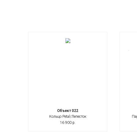
Объект 022
Кольцо Petal/Лепесток
Па
16 900
р.